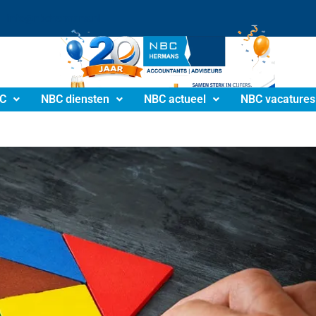
info@nbchermans.nl
C
NBC diensten
NBC actueel
NBC vacatures