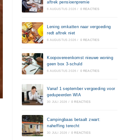
aftrek pensioenpremie
6 AUGUSTUS 2026
/
0 REACTIES
Lening omkatten naar vergoeding
redt aftrek niet
6 AUGUSTUS 2026
/
0 REACTIES
Koopovereenkomst nieuwe woning
geen box 3-schuld
6 AUGUSTUS 2026
/
0 REACTIES
Vanaf 1 september vergoeding voor
gedupeerden WIA
30 JULI 2026
/
0 REACTIES
Campingbaas betaalt zwart:
naheffing terecht
30 JULI 2026
/
0 REACTIES