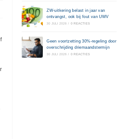
ZW-uitkering belast in jaar van
ontvangst, ook bij fout van UWV
30 JULI 2026
/
0 REACTIES
f
Geen voortzetting 30%-regeling door
overschrijding driemaandstermijn
30 JULI 2026
/
0 REACTIES
r
e