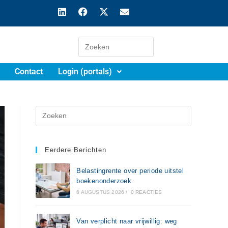
Contact
Login (portals)
Eerdere Berichten
Belastingrente over periode uitstel
boekenonderzoek
6 AUGUSTUS 2026
/
0 REACTIES
Van verplicht naar vrijwillig: weg