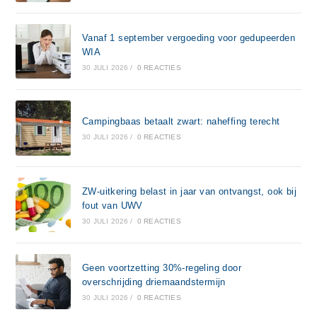
Vanaf 1 september vergoeding voor gedupeerden
WIA
30 JULI 2026
/
0 REACTIES
Campingbaas betaalt zwart: naheffing terecht
30 JULI 2026
/
0 REACTIES
ZW-uitkering belast in jaar van ontvangst, ook bij
fout van UWV
30 JULI 2026
/
0 REACTIES
Geen voortzetting 30%-regeling door
overschrijding driemaandstermijn
30 JULI 2026
/
0 REACTIES