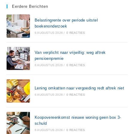
Eerdere Berichten
Belastingrente over periode uitstel
boekenonderzoek
6 AUGUSTUS 2026
/
0 REACTIES
Van verplicht naar vrijwillig: weg aftrek
pensioenpremie
6 AUGUSTUS 2026
/
0 REACTIES
Lening omkatten naar vergoeding redt aftrek niet
6 AUGUSTUS 2026
/
0 REACTIES
Koopovereenkomst nieuwe woning geen box 3-
schuld
6 AUGUSTUS 2026
/
0 REACTIES