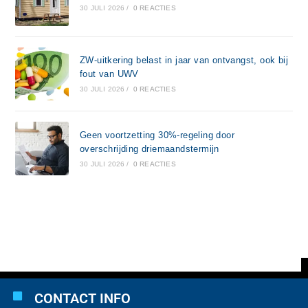
30 JULI 2026
/
0 REACTIES
ZW-uitkering belast in jaar van ontvangst, ook bij
fout van UWV
30 JULI 2026
/
0 REACTIES
Geen voortzetting 30%-regeling door
overschrijding driemaandstermijn
30 JULI 2026
/
0 REACTIES
CONTACT INFO