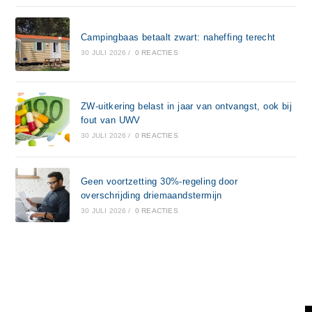
Campingbaas betaalt zwart: naheffing terecht
30 JULI 2026
/
0 REACTIES
ZW-uitkering belast in jaar van ontvangst, ook bij
fout van UWV
30 JULI 2026
/
0 REACTIES
Geen voortzetting 30%-regeling door
overschrijding driemaandstermijn
30 JULI 2026
/
0 REACTIES