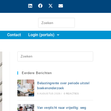
Contact
Login (portals)
Eerdere Berichten
Belastingrente over periode uitstel
boekenonderzoek
6 AUGUSTUS 2026
/
0 REACTIES
Van verplicht naar vrijwillig: weg