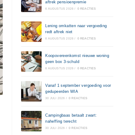
aftrek pensioenpremie
6 AUGUSTUS 2026
/
0 REACTIES
Lening omkatten naar vergoeding
redt aftrek niet
6 AUGUSTUS 2026
/
0 REACTIES
Koopovereenkomst nieuwe woning
geen box 3-schuld
6 AUGUSTUS 2026
/
0 REACTIES
Vanaf 1 september vergoeding voor
gedupeerden WIA
30 JULI 2026
/
0 REACTIES
Campingbaas betaalt zwart:
naheffing terecht
30 JULI 2026
/
0 REACTIES