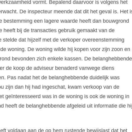
 werkzaamheid vormt. Bepalend daarvoor is volgens het
erwacht. De inspecteur meende dat dit het geval is. Het i
he bestemming een lagere waarde heeft dan bouwgrond
eeft bij de transacties gebruik gemaakt van de
 stelde dat hijzelf met de verkoper overeenstemming
 de woning. De woning wilde hij kopen voor zijn zoon en
ngrond bevonden zich enkele kassen. De belanghebbende
ver de koop de adviseur benaderd vanwege diens
en. Pas nadat het de belanghebbende duidelijk was
u zijn dan hij had ingeschat, kwam verkoop van de
et geïnteresseerd was in de woning is ook de woning in
d heeft de belanghebbende afgeleid uit informatie die hi
eeft voldaan aan de op hem rustende bewijslast dat het