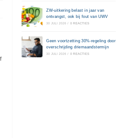
ZW-uitkering belast in jaar van
ontvangst, ook bij fout van UWV
30 JULI 2026
/
0 REACTIES
Geen voortzetting 30%-regeling door
overschrijding driemaandstermijn
30 JULI 2026
/
0 REACTIES
f