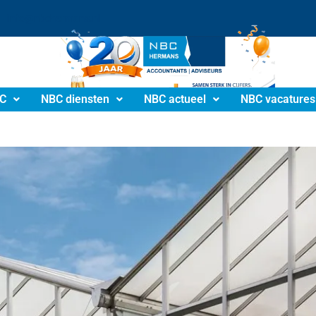
info@nbchermans.nl
C
NBC diensten
NBC actueel
NBC vacatures