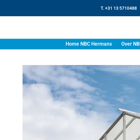
T. +31 13 5710488
Home NBC Hermans
Over NB