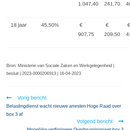
1.047,40
241,70
4
18 jaar
45,50%
€
€
907,75
209,50
4
Bron: Ministerie van Sociale Zaken en Werkgelegenheid |
besluit | 2023-0000206913 | 16-04-2023
Vorig bericht
Belastingdienst wacht nieuwe arresten Hoge Raad over
box 3 af
Volgend bericht
Mogelijke verfijningen Overbruggingswet box 3