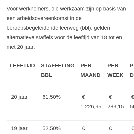
Voor werknemers, die werkzaam zijn op basis van
een arbeidsovereenkomst in de
beroepsbegeleidende leerweg (bbl), gelden
alternatieve staffels voor de leeftijd van 18 tot en
met 20 jaar:
LEEFTIJD
STAFFELING
PER
PER
P
BBL
MAAND
WEEK
D
20 jaar
61,50%
€
€
1.226,95
283,15
5
19 jaar
52,50%
€
€