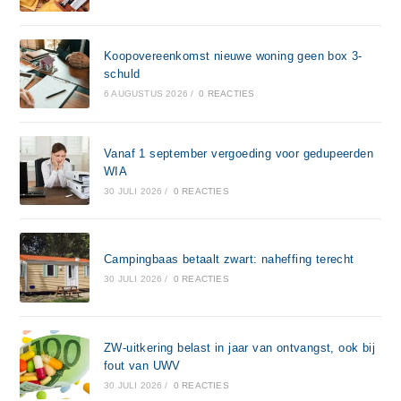
Koopovereenkomst nieuwe woning geen box 3-
schuld
6 AUGUSTUS 2026
/
0 REACTIES
Vanaf 1 september vergoeding voor gedupeerden
WIA
30 JULI 2026
/
0 REACTIES
Campingbaas betaalt zwart: naheffing terecht
30 JULI 2026
/
0 REACTIES
ZW-uitkering belast in jaar van ontvangst, ook bij
fout van UWV
30 JULI 2026
/
0 REACTIES