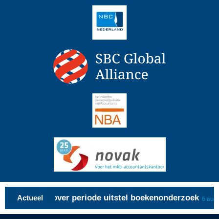
lastingrente over periode uitstel boekenonderzoek
Actueel
6 augu