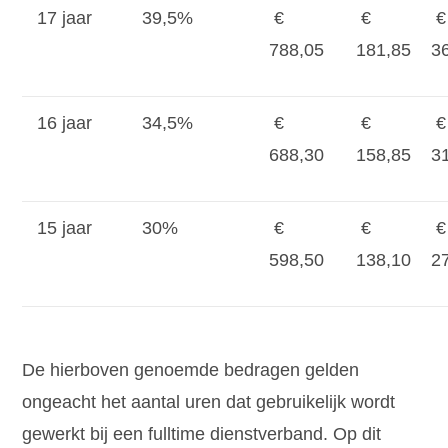
17 jaar
39,5%
€
€
€
788,05
181,85
3
16 jaar
34,5%
€
€
€
688,30
158,85
3
15 jaar
30%
€
€
€
598,50
138,10
2
De hierboven genoemde bedragen gelden
ongeacht het aantal uren dat gebruikelijk wordt
gewerkt bij een fulltime dienstverband. Op dit