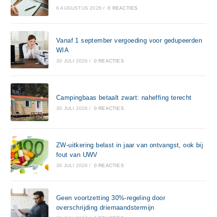
6 AUGUSTUS 2026
/
0 REACTIES
Vanaf 1 september vergoeding voor gedupeerden
WIA
30 JULI 2026
/
0 REACTIES
Campingbaas betaalt zwart: naheffing terecht
30 JULI 2026
/
0 REACTIES
ZW-uitkering belast in jaar van ontvangst, ook bij
fout van UWV
30 JULI 2026
/
0 REACTIES
Geen voortzetting 30%-regeling door
overschrijding driemaandstermijn