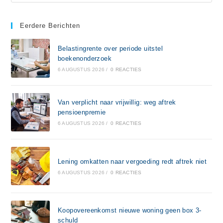
Eerdere Berichten
Belastingrente over periode uitstel
boekenonderzoek
6 AUGUSTUS 2026
/
0 REACTIES
Van verplicht naar vrijwillig: weg aftrek
pensioenpremie
6 AUGUSTUS 2026
/
0 REACTIES
Lening omkatten naar vergoeding redt aftrek niet
6 AUGUSTUS 2026
/
0 REACTIES
Koopovereenkomst nieuwe woning geen box 3-
schuld