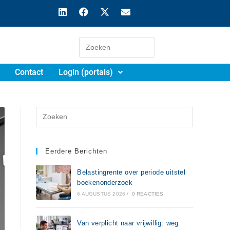
Contact
Login (portals)
Eerdere Berichten
Belastingrente over periode uitstel
boekenonderzoek
6 AUGUSTUS 2026
/
0 REACTIES
Van verplicht naar vrijwillig: weg