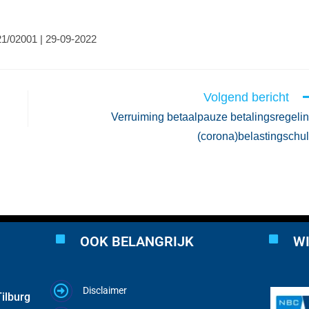
21/02001 | 29-09-2022
Volgend bericht
Verruiming betaalpauze betalingsregeli
(corona)belastingschu
OOK BELANGRIJK
WI
Disclaimer
ilburg