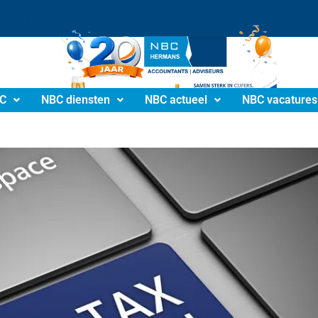
info@nbchermans.nl
C
NBC diensten
NBC actueel
NBC vacatures