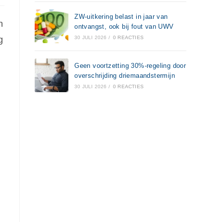
ZW-uitkering belast in jaar van
n
ontvangst, ook bij fout van UWV
g
30 JULI 2026
/
0 REACTIES
Geen voortzetting 30%-regeling door
overschrijding driemaandstermijn
30 JULI 2026
/
0 REACTIES