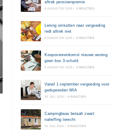
aftrek pensioenpremie
6 AUGUSTUS 2026
/
0 REACTIES
Lening omkatten naar vergoeding
redt aftrek niet
6 AUGUSTUS 2026
/
0 REACTIES
Koopovereenkomst nieuwe woning
geen box 3-schuld
6 AUGUSTUS 2026
/
0 REACTIES
Vanaf 1 september vergoeding voor
gedupeerden WIA
30 JULI 2026
/
0 REACTIES
Campingbaas betaalt zwart:
naheffing terecht
30 JULI 2026
/
0 REACTIES