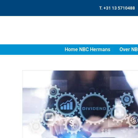
T. +31 13 5710488
Home NBC Hermans
Over NB