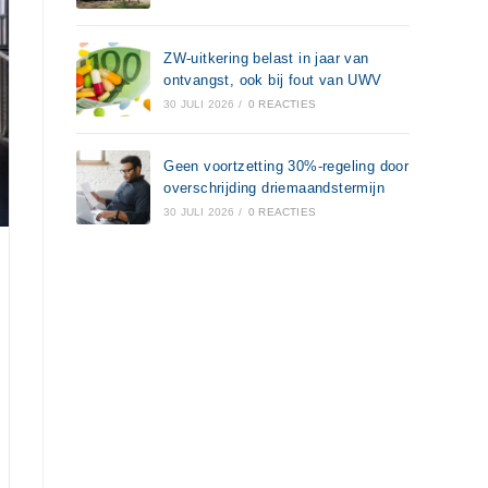
ZW-uitkering belast in jaar van
ontvangst, ook bij fout van UWV
30 JULI 2026
/
0 REACTIES
Geen voortzetting 30%-regeling door
overschrijding driemaandstermijn
30 JULI 2026
/
0 REACTIES