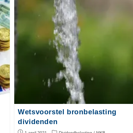
Wetsvoorstel bronbelasting
dividenden
1 april 2021
Dividendbelasting
/
MKB