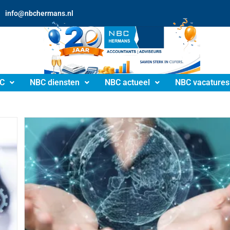
info@nbchermans.nl
C
NBC diensten
NBC actueel
NBC vacatures