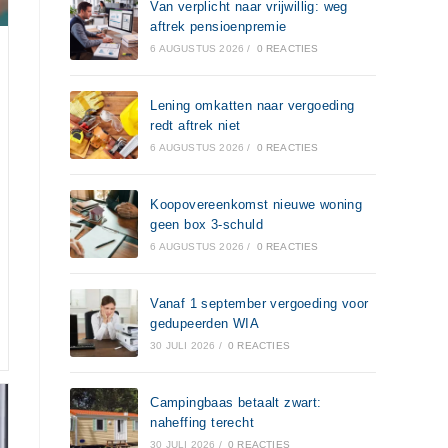
Van verplicht naar vrijwillig: weg
aftrek pensioenpremie
6 AUGUSTUS 2026
/
0 REACTIES
Lening omkatten naar vergoeding
redt aftrek niet
6 AUGUSTUS 2026
/
0 REACTIES
Koopovereenkomst nieuwe woning
geen box 3-schuld
6 AUGUSTUS 2026
/
0 REACTIES
Vanaf 1 september vergoeding voor
gedupeerden WIA
30 JULI 2026
/
0 REACTIES
Campingbaas betaalt zwart:
naheffing terecht
30 JULI 2026
/
0 REACTIES