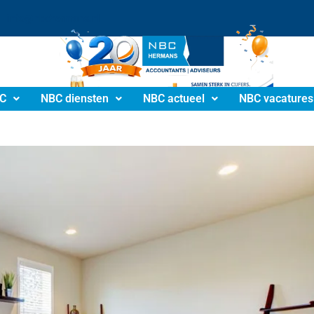
info@nbchermans.nl
C
NBC diensten
NBC actueel
NBC vacatures