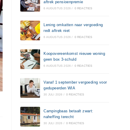
aftrek pensioenpremie
6 AUGUSTUS 2026
/
0 REACTIES
Lening omkatten naar vergoeding
redt aftrek niet
6 AUGUSTUS 2026
/
0 REACTIES
Koopovereenkomst nieuwe woning
geen box 3-schuld
6 AUGUSTUS 2026
/
0 REACTIES
Vanaf 1 september vergoeding voor
gedupeerden WIA
30 JULI 2026
/
0 REACTIES
Campingbaas betaalt zwart:
naheffing terecht
30 JULI 2026
/
0 REACTIES