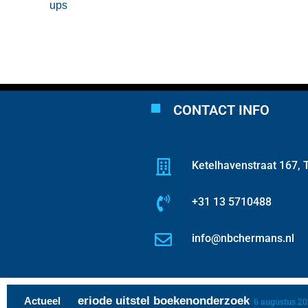
ups
CONTACT INFO
Ketelhavenstraat 167, T
+31 13 5710488
info@nbchermans.nl
rente over periode uitstel boekenonderzoek
Actueel
6 augustus 2026