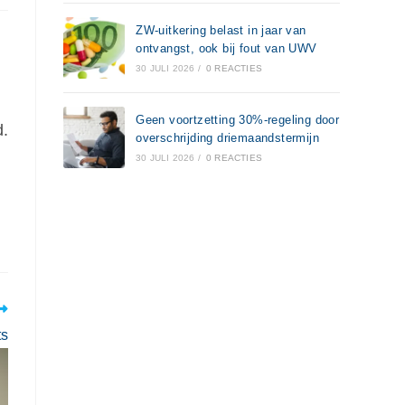
ZW-uitkering belast in jaar van
ontvangst, ook bij fout van UWV
30 JULI 2026
/
0 REACTIES
Geen voortzetting 30%-regeling door
d.
overschrijding driemaandstermijn
30 JULI 2026
/
0 REACTIES
ts