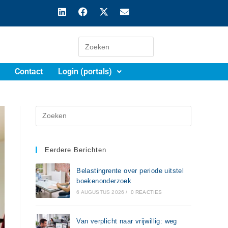
Contact
Login (portals)
Eerdere Berichten
Belastingrente over periode uitstel
boekenonderzoek
6 AUGUSTUS 2026
/
0 REACTIES
Van verplicht naar vrijwillig: weg