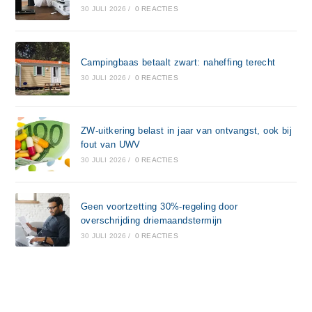
30 JULI 2026
/
0 REACTIES
Campingbaas betaalt zwart: naheffing terecht
30 JULI 2026
/
0 REACTIES
ZW-uitkering belast in jaar van ontvangst, ook bij
fout van UWV
30 JULI 2026
/
0 REACTIES
Geen voortzetting 30%-regeling door
overschrijding driemaandstermijn
30 JULI 2026
/
0 REACTIES