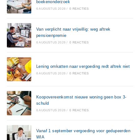
boekenonderzoek
6 AUGUSTUS 2026
/
0 REACTIES
Van verplicht naar vrijwillig: weg aftrek
pensioenpremie
6 AUGUSTUS 2026
/
0 REACTIES
Lening omkatten naar vergoeding redt aftrek niet
6 AUGUSTUS 2026
/
0 REACTIES
Koopovereenkomst nieuwe woning geen box 3-
schuld
6 AUGUSTUS 2026
/
0 REACTIES
Vanaf 1 september vergoeding voor gedupeerden
WIA