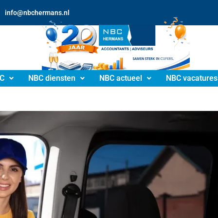
info@nbchermans.nl
C
NBC diensten
NBC actueel
NBC vacatures