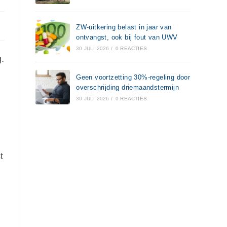
ZW-uitkering belast in jaar van
ontvangst, ook bij fout van UWV
30 JULI 2026
/
0 REACTIES
.
Geen voortzetting 30%-regeling door
overschrijding driemaandstermijn
30 JULI 2026
/
0 REACTIES
t