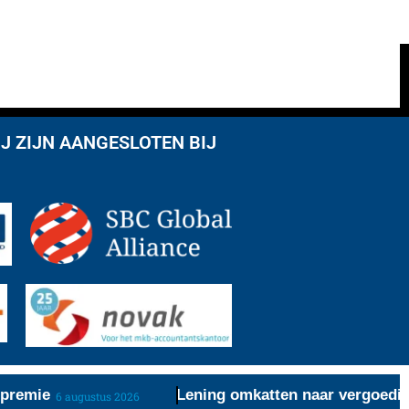
J ZIJN AANGESLOTEN BIJ
premie
Lening omkatten naar vergoeding 
6 augustus 2026