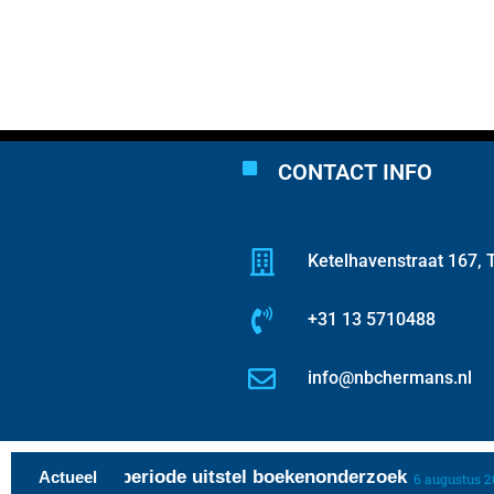
CONTACT INFO
Ketelhavenstraat 167, T
+31 13 5710488
info@nbchermans.nl
ngrente over periode uitstel boekenonderzoek
Actueel
6 augustus 202