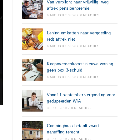
Van verplicht naar vrijwillig: weg
aftrek pensioenpremie
6 AUGUSTUS 2026
/
0 REACTIES
Lening omkatten naar vergoeding
redt aftrek niet
6 AUGUSTUS 2026
/
0 REACTIES
Koopovereenkomst nieuwe woning
geen box 3-schuld
6 AUGUSTUS 2026
/
0 REACTIES
Vanaf 1 september vergoeding voor
gedupeerden WIA
30 JULI 2026
/
0 REACTIES
Campingbaas betaalt zwart:
naheffing terecht
30 JULI 2026
/
0 REACTIES