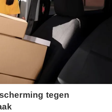
escherming tegen
aak