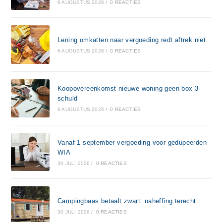
6 AUGUSTUS 2026
/
0 REACTIES
Lening omkatten naar vergoeding redt aftrek niet
6 AUGUSTUS 2026
/
0 REACTIES
Koopovereenkomst nieuwe woning geen box 3-
schuld
6 AUGUSTUS 2026
/
0 REACTIES
Vanaf 1 september vergoeding voor gedupeerden
WIA
30 JULI 2026
/
0 REACTIES
Campingbaas betaalt zwart: naheffing terecht
30 JULI 2026
/
0 REACTIES