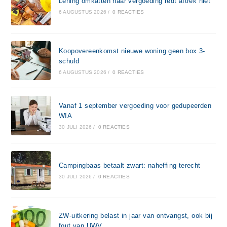
Lening omkatten naar vergoeding redt aftrek niet
6 AUGUSTUS 2026
/
0 REACTIES
Koopovereenkomst nieuwe woning geen box 3-
schuld
6 AUGUSTUS 2026
/
0 REACTIES
Vanaf 1 september vergoeding voor gedupeerden
WIA
30 JULI 2026
/
0 REACTIES
Campingbaas betaalt zwart: naheffing terecht
30 JULI 2026
/
0 REACTIES
ZW-uitkering belast in jaar van ontvangst, ook bij
fout van UWV