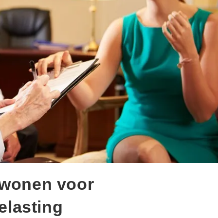
nwonen voor
belasting