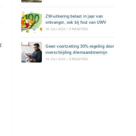
ZW-uitkering belast in jaar van
ontvangst, ook bij fout van UWV
30 JULI 2026
/
0 REACTIES
:
Geen voortzetting 30%-regeling door
overschrijding driemaandstermijn
30 JULI 2026
/
0 REACTIES