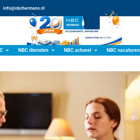
info@nbchermans.nl
C
NBC diensten
NBC actueel
NBC vacatures