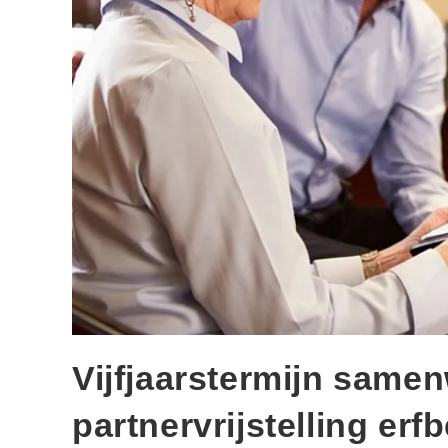
Vijfjaarstermijn same
partnervrijstelling erf