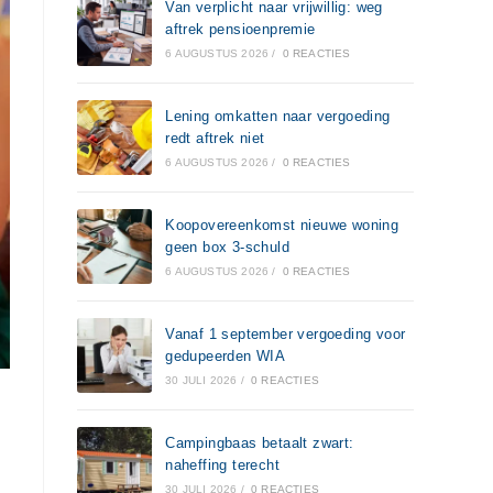
Van verplicht naar vrijwillig: weg
aftrek pensioenpremie
6 AUGUSTUS 2026
/
0 REACTIES
Lening omkatten naar vergoeding
redt aftrek niet
6 AUGUSTUS 2026
/
0 REACTIES
Koopovereenkomst nieuwe woning
geen box 3-schuld
6 AUGUSTUS 2026
/
0 REACTIES
Vanaf 1 september vergoeding voor
gedupeerden WIA
30 JULI 2026
/
0 REACTIES
Campingbaas betaalt zwart:
naheffing terecht
30 JULI 2026
/
0 REACTIES