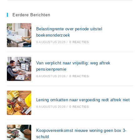
Eerdere Berichten
Belastingrente over periode uitstel
boekenonderzoek
6 AUGUSTUS 2026
/
0 REACTIES
Van verplicht naar vrijwillig: weg aftrek
pensioenpremie
6 AUGUSTUS 2026
/
0 REACTIES
Lening omkatten naar vergoeding redt aftrek niet
6 AUGUSTUS 2026
/
0 REACTIES
Koopovereenkomst nieuwe woning geen box 3-
schuld