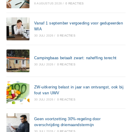
6 AUGUSTUS 2026
/
0 REACTIES
Vanaf 1 september vergoeding voor gedupeerden
WIA
30 JULI 2026
/
0 REACTIES
Campingbaas betaalt zwart: naheffing terecht
30 JULI 2026
/
0 REACTIES
ZW-uitkering belast in jaar van ontvangst, ook bij
fout van UWV
30 JULI 2026
/
0 REACTIES
Geen voortzetting 30%-regeling door
overschrijding driemaandstermijn
30 JULI 2026
/
0 REACTIES