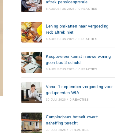
aftrek pensioenpremie
6 AUGUSTUS 2026
/
0 REACTIES
Lening omkatten naar vergoeding
redt aftrek niet
6 AUGUSTUS 2026
/
0 REACTIES
Koopovereenkomst nieuwe woning
geen box 3-schuld
6 AUGUSTUS 2026
/
0 REACTIES
Vanaf 1 september vergoeding voor
gedupeerden WIA
30 JULI 2026
/
0 REACTIES
Campingbaas betaalt zwart:
naheffing terecht
30 JULI 2026
/
0 REACTIES