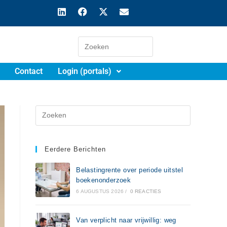
Contact
Login (portals)
Eerdere Berichten
Belastingrente over periode uitstel
boekenonderzoek
6 AUGUSTUS 2026
/
0 REACTIES
Van verplicht naar vrijwillig: weg