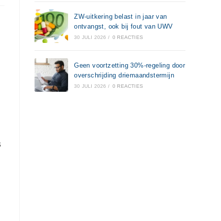
ZW-uitkering belast in jaar van
ontvangst, ook bij fout van UWV
30 JULI 2026
/
0 REACTIES
Geen voortzetting 30%-regeling door
overschrijding driemaandstermijn
30 JULI 2026
/
0 REACTIES
s