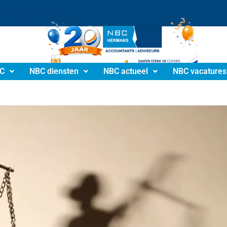
info@nbchermans.nl
C
NBC diensten
NBC actueel
NBC vacatures