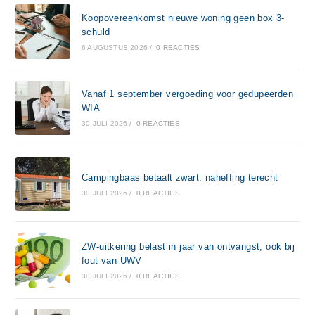
Koopovereenkomst nieuwe woning geen box 3-
schuld
6 AUGUSTUS 2026
/
0 REACTIES
Vanaf 1 september vergoeding voor gedupeerden
WIA
30 JULI 2026
/
0 REACTIES
Campingbaas betaalt zwart: naheffing terecht
30 JULI 2026
/
0 REACTIES
ZW-uitkering belast in jaar van ontvangst, ook bij
fout van UWV
30 JULI 2026
/
0 REACTIES