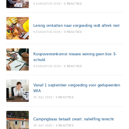
6 AUGUSTUS 2026
/
0 REACTIES
Lening omkatten naar vergoeding redt aftrek niet
6 AUGUSTUS 2026
/
0 REACTIES
Koopovereenkomst nieuwe woning geen box 3-
schuld
6 AUGUSTUS 2026
/
0 REACTIES
Vanaf 1 september vergoeding voor gedupeerden
WIA
30 JULI 2026
/
0 REACTIES
Campingbaas betaalt zwart: naheffing terecht
30 JULI 2026
/
0 REACTIES