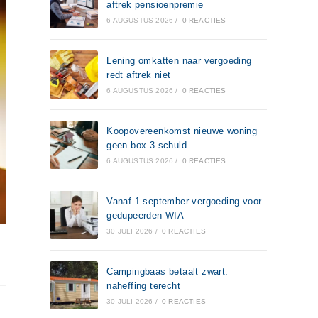
aftrek pensioenpremie
6 AUGUSTUS 2026
/
0 REACTIES
Lening omkatten naar vergoeding
redt aftrek niet
6 AUGUSTUS 2026
/
0 REACTIES
Koopovereenkomst nieuwe woning
geen box 3-schuld
6 AUGUSTUS 2026
/
0 REACTIES
Vanaf 1 september vergoeding voor
gedupeerden WIA
30 JULI 2026
/
0 REACTIES
Campingbaas betaalt zwart:
naheffing terecht
30 JULI 2026
/
0 REACTIES