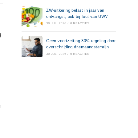
ZW-uitkering belast in jaar van
ontvangst, ook bij fout van UWV
30 JULI 2026
/
0 REACTIES
g.
Geen voortzetting 30%-regeling door
overschrijding driemaandstermijn
30 JULI 2026
/
0 REACTIES
n