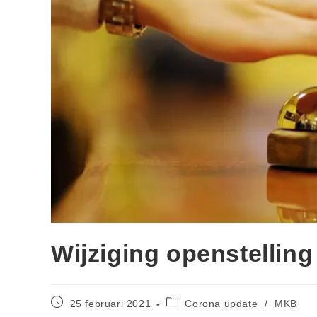
Wijziging openstellin
25 februari 2021
Corona update
/
MKB