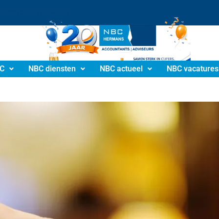
info@nbchermans.nl
C
NBC diensten
NBC actueel
NBC vacatures