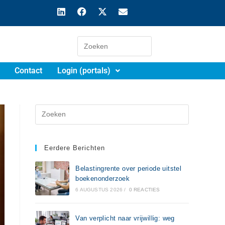
Contact
Login (portals)
Eerdere Berichten
Belastingrente over periode uitstel
boekenonderzoek
6 AUGUSTUS 2026
/
0 REACTIES
Van verplicht naar vrijwillig: weg