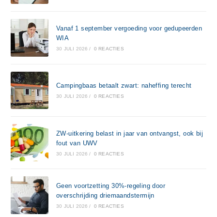
Vanaf 1 september vergoeding voor gedupeerden
WIA
30 JULI 2026
/
0 REACTIES
Campingbaas betaalt zwart: naheffing terecht
30 JULI 2026
/
0 REACTIES
ZW-uitkering belast in jaar van ontvangst, ook bij
fout van UWV
30 JULI 2026
/
0 REACTIES
Geen voortzetting 30%-regeling door
overschrijding driemaandstermijn
30 JULI 2026
/
0 REACTIES