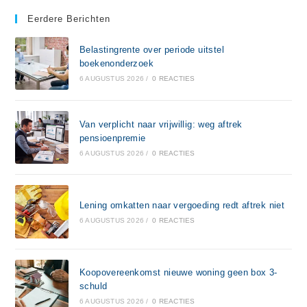
Eerdere Berichten
Belastingrente over periode uitstel
boekenonderzoek
6 AUGUSTUS 2026
/
0 REACTIES
Van verplicht naar vrijwillig: weg aftrek
pensioenpremie
6 AUGUSTUS 2026
/
0 REACTIES
Lening omkatten naar vergoeding redt aftrek niet
6 AUGUSTUS 2026
/
0 REACTIES
Koopovereenkomst nieuwe woning geen box 3-
schuld
6 AUGUSTUS 2026
/
0 REACTIES